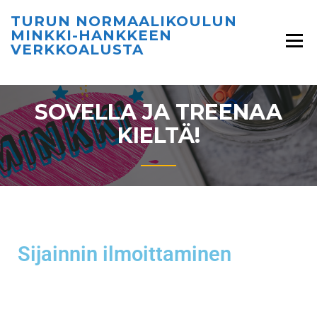
TURUN NORMAALIKOULUN
MINKKI-HANKKEEN
VERKKOALUSTA
SOVELLA JA TREENAA
KIELTÄ!
Sijainnin ilmoittaminen