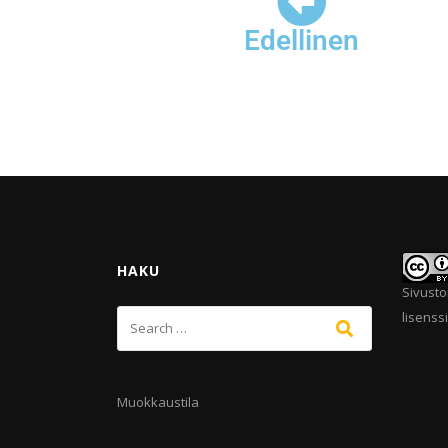
Edellinen
HAKU
Sivusto
lisenssi
Muokkaustila