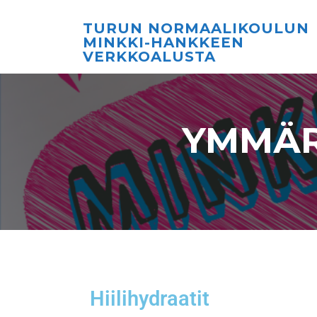
TURUN NORMAALIKOULUN
MINKKI-HANKKEEN
VERKKOALUSTA
YMMÄR
Hiilihydraatit