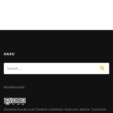
HAKU
Muokkaustila
Sivuston kuvat ovat Creative commons -lisenssin alaisia "
Lisenssin