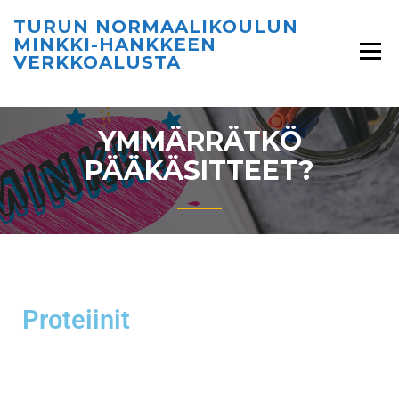
TURUN NORMAALIKOULUN
MINKKI-HANKKEEN
VERKKOALUSTA
YMMÄRRÄTKÖ
PÄÄKÄSITTEET?
Proteiinit