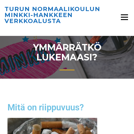
TURUN NORMAALIKOULUN
MINKKI-HANKKEEN
VERKKOALUSTA
YMMÄRRÄTKÖ
LUKEMAASI?
Mitä on riippuvuus?