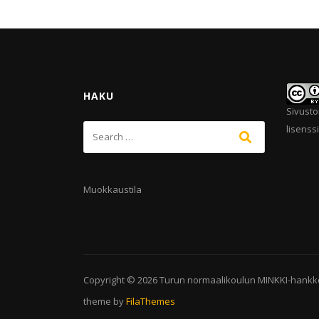
HAKU
Sivusto
lisenssi
Muokkaustila
Copyright © 2026
Turun normaalikoulun MINKKI-hankk
theme by
FilaThemes