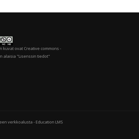
n kuvat ovat Creative commons -
n alaisia "
Lisenssin tiedot
"
een verkkoalusta
-
Education LMS