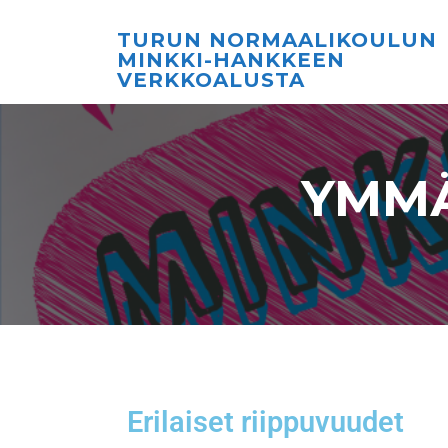
TURUN NORMAALIKOULUN
MINKKI-HANKKEEN
VERKKOALUSTA
YMMÄ
Erilaiset riippuvuudet