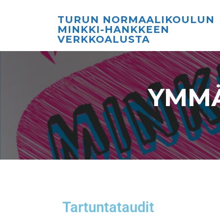
TURUN NORMAALIKOULUN
MINKKI-HANKKEEN
VERKKOALUSTA
YMMÄ
Tartuntataudit