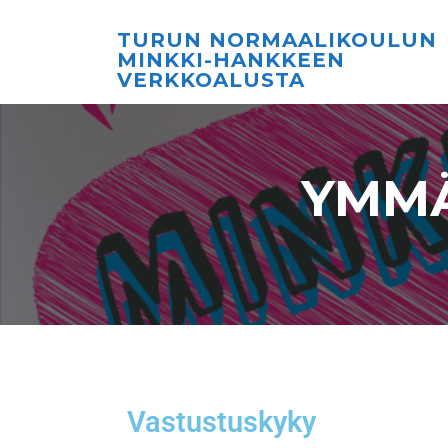
TURUN NORMAALIKOULUN
MINKKI-HANKKEEN
VERKKOALUSTA
YMMÄ
Vastustuskyky