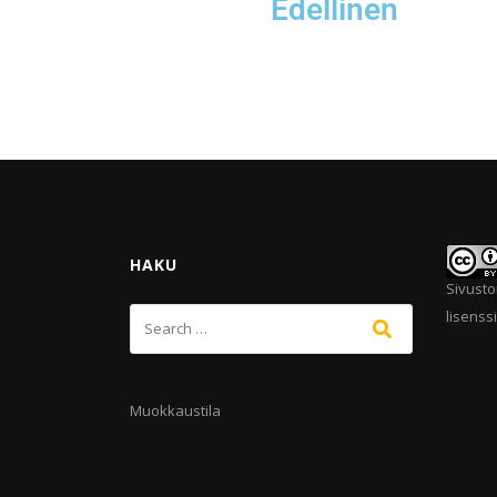
Edellinen
HAKU
Sivusto
lisenssi
Muokkaustila