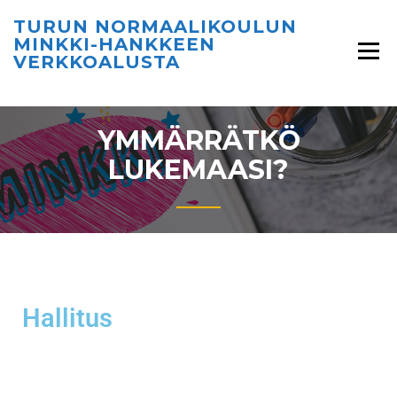
TURUN NORMAALIKOULUN
MINKKI-HANKKEEN
VERKKOALUSTA
YMMÄRRÄTKÖ
LUKEMAASI?
Hallitus