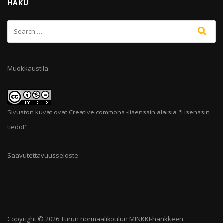
HAKU
Muokkaustila
Sivuston kuvat ovat Creative commons -lisenssin alaisia "
Lisenssin
tiedot
"
Saavutettavuusseloste
Copyright © 2026
Turun normaalikoulun MINKKI-hankkeen