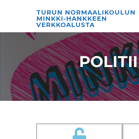
TURUN NORMAALIKOULUN
MINKKI-HANKKEEN
VERKKOALUSTA
POLITI