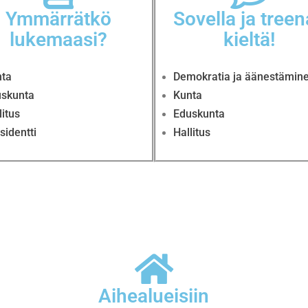
Ymmärrätkö
Sovella ja tree
lukemaasi?
kieltä!
ta
Demokratia ja äänestämin
skunta
Kunta
litus
Eduskunta
sidentti
Hallitus
Aihealueisiin