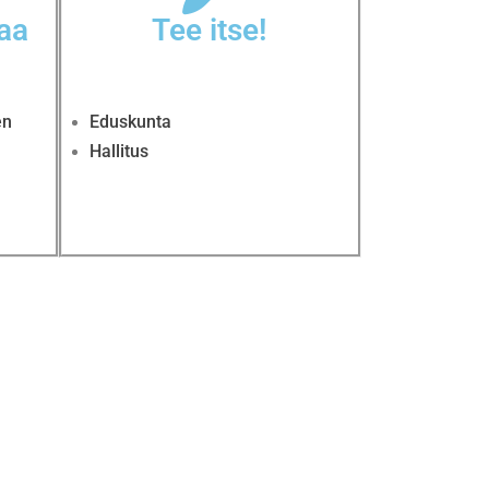
naa
Tee itse!
en
Eduskunta
Hallitus