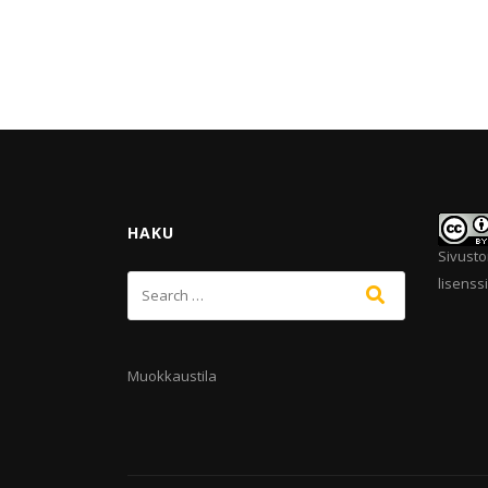
HAKU
Sivusto
lisenssi
Muokkaustila