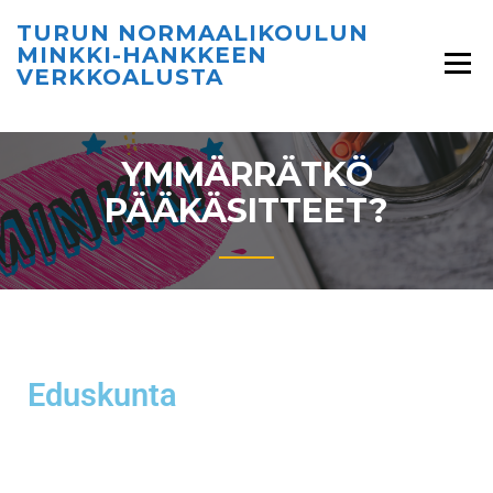
TURUN NORMAALIKOULUN
MINKKI-HANKKEEN
VERKKOALUSTA
YMMÄRRÄTKÖ
PÄÄKÄSITTEET?
Eduskunta